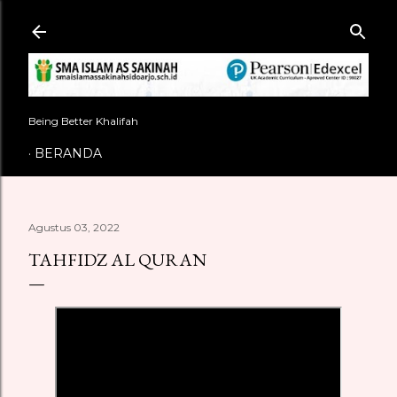
Langsung ke konten utama
Being Better Khalifah
BERANDA
Agustus 03, 2022
TAHFIDZ AL QURAN