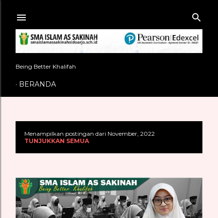
Langsung ke konten utama
Being Better Khalifah
BERANDA
Menampilkan postingan dari November, 2022
P
TUNJUKKAN SEMUA
o
s
t