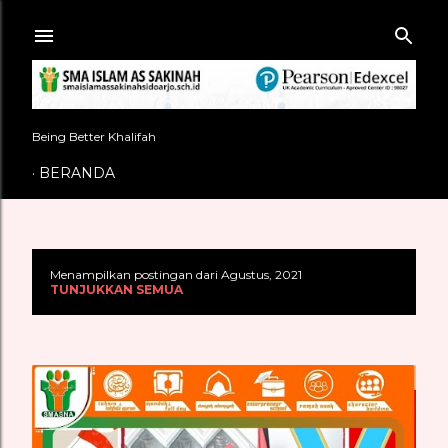
Langsung ke konten utama
Being Better Khalifah
BERANDA
Menampilkan postingan dari Agustus, 2021
P
TUNJUKKAN SEMUA
o
s
t