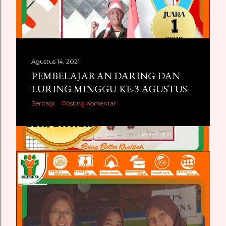
i
n
g
a
Agustus 14, 2021
PEMBELAJARAN DARING DAN
n
LURING MINGGU KE-3 AGUSTUS
Berbagi
Posting Komentar
Agustus 19, 2021
PEMENANG LOMBA PPKM (SMASNA'S
VIRTUAL COMPETITION)
Berbagi
Posting Komentar