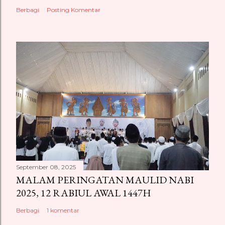
t
Berbagi
Posting Komentar
a
r
September 08, 2025
MALAM PERINGATAN MAULID NABI
2025, 12 RABIUL AWAL 1447H
Berbagi
1 komentar