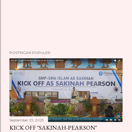
P
POSTINGAN POPULER
o
s
t
i
n
g
K
o
m
September 23, 2025
e
KICK OFF "SAKINAH-PEARSON"
n