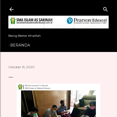
Langsung ke konten utama
Being Better Khalifah
BERANDA
Oktober 15, 2020