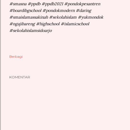
#smasna #ppdb #ppdb2021 #pondokpesantren
#boardibgschool #pondokmodern #daring
#smaislamassakinah #sekolahislam #yukmondok
#ngajibareng #highschool #islamicschool
#sekolahislamsidoarjo
Berbagi
KOMENTAR