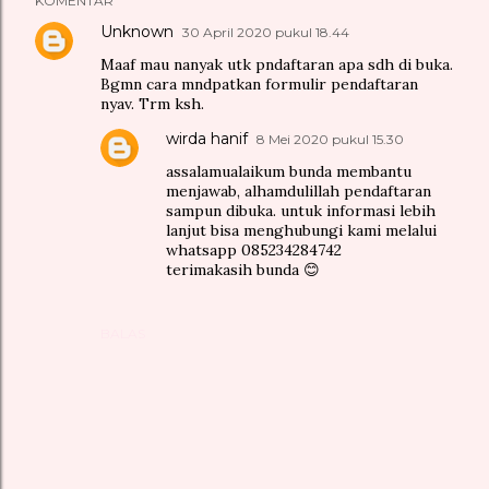
KOMENTAR
Unknown
30 April 2020 pukul 18.44
Maaf mau nanyak utk pndaftaran apa sdh di buka.
Bgmn cara mndpatkan formulir pendaftaran
nyav. Trm ksh.
wirda hanif
8 Mei 2020 pukul 15.30
assalamualaikum bunda membantu
menjawab, alhamdulillah pendaftaran
sampun dibuka. untuk informasi lebih
lanjut bisa menghubungi kami melalui
whatsapp 085234284742
terimakasih bunda 😊
BALAS