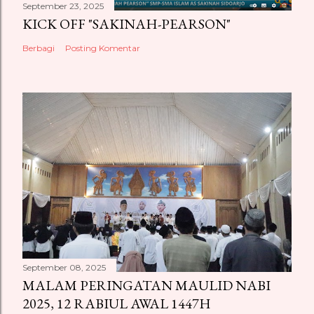
September 23, 2025
e
KICK OFF "SAKINAH-PEARSON"
n
t
Berbagi
Posting Komentar
a
r
September 08, 2025
MALAM PERINGATAN MAULID NABI
2025, 12 RABIUL AWAL 1447H