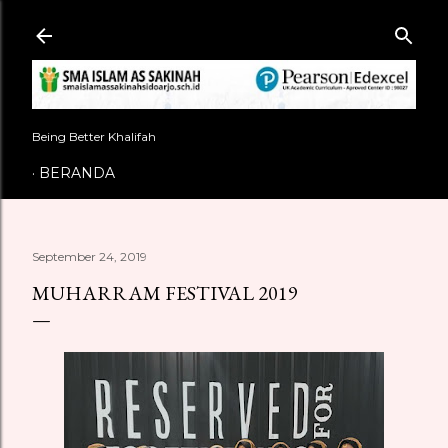
Langsung ke konten utama
Being Better Khalifah
BERANDA
September 24, 2019
MUHARRAM FESTIVAL 2019