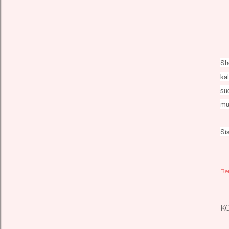
Sh
ka
su
mu
Si
Be
K