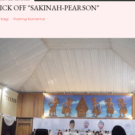
ICK OFF "SAKINAH-PEARSON"
rbagi
Posting Komentar